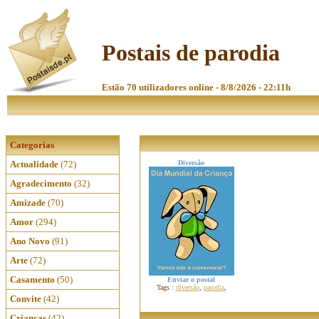
Postais de parodia
Estão 70 utilizadores online - 8/8/2026 - 22:11h
Categorias
Actualidade
(72)
Diversão
Agradecimento
(32)
Amizade
(70)
Amor
(294)
Ano Novo
(91)
Arte
(72)
Casamento
(50)
Enviar o postal
Tags :
diversão
,
parodia
,
Convite
(42)
Crianças
(42)