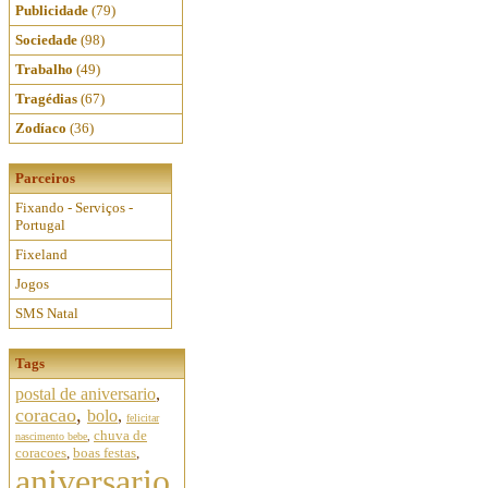
Publicidade
(79)
Sociedade
(98)
Trabalho
(49)
Tragédias
(67)
Zodíaco
(36)
Parceiros
Fixando - Serviços -
Portugal
Fixeland
Jogos
SMS Natal
Tags
postal de aniversario
,
coracao
,
bolo
,
felicitar
chuva de
nascimento bebe
,
coracoes
,
boas festas
,
aniversario,