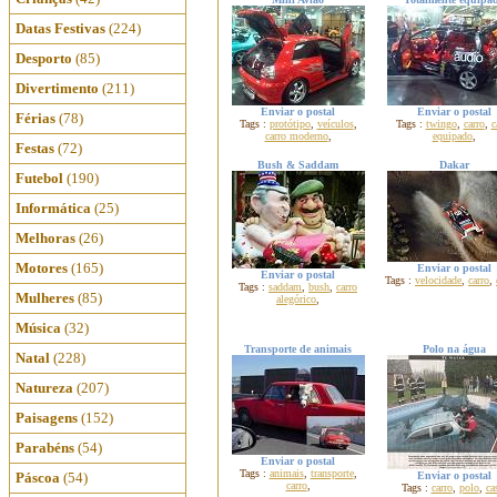
Datas Festivas
(224)
Desporto
(85)
Divertimento
(211)
Enviar o postal
Enviar o postal
Férias
(78)
Tags :
protótipo
,
veículos
,
Tags :
twingo
,
carro
,
c
carro moderno
,
equipado
,
Festas
(72)
Bush & Saddam
Dakar
Futebol
(190)
Informática
(25)
Melhoras
(26)
Motores
(165)
Enviar o postal
Enviar o postal
Tags :
velocidade
,
carro
,
Tags :
saddam
,
bush
,
carro
Mulheres
(85)
alegórico
,
Música
(32)
Transporte de animais
Polo na água
Natal
(228)
Natureza
(207)
Paisagens
(152)
Parabéns
(54)
Enviar o postal
Tags :
animais
,
transporte
,
Páscoa
(54)
Enviar o postal
carro
,
Tags :
carro
,
polo
,
ca