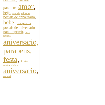
amor
,
parabens
,
beijo
,
animais
,
animacao
,
postais de aniversario
,
bebe
,
boa pascoa
,
postais de aniversario
para imprimir
,
caes
bebes
,
aniversario,
parabens,
festa
,
felicitar
nascimento bebe
,
aniversario
,
carnaval
,