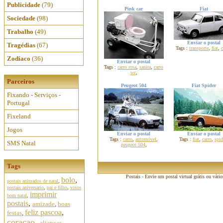
Publicidade
(79)
Pink car
Fiat
Sociedade
(98)
Trabalho
(49)
Enviar o postal
Tragédias
(67)
Tags :
transporte
,
fiat
,
c
Zodíaco
(36)
Enviar o postal
Tags :
carro rosa
,
sanita
,
carro
wc
,
Parceiros
Peugeot 504
Fiat Spider
Fixando - Serviços -
Portugal
Fixeland
Jogos
Enviar o postal
Enviar o postal
Tags :
carro
,
automóvel
,
Tags :
fiat
,
carro
,
spid
SMS Natal
peugeot 504
,
Tags
Postais - Envie um postal virtual grátis ou vári
bolo
,
postais animados de natal
,
postais aniversario
,
pai e filho
,
votos
imprimir
bom natal
,
postais
,
amizade
,
boas
feliz pascoa
,
festas
,
coracao
,
aliancas
,