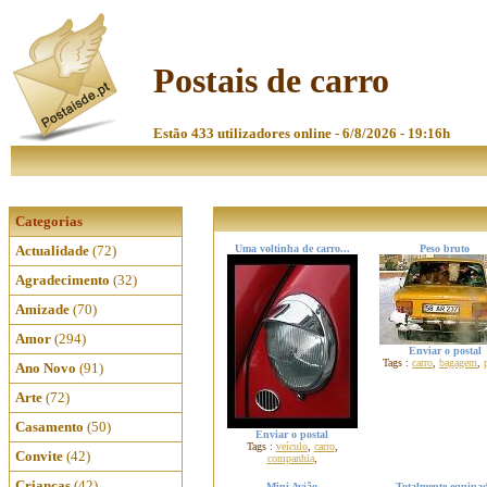
Postais de carro
Estão 433 utilizadores online - 6/8/2026 - 19:16h
Categorias
Actualidade
(72)
Uma voltinha de carro...
Peso bruto
Agradecimento
(32)
Amizade
(70)
Amor
(294)
Enviar o postal
Tags :
carro
,
bagagem
,
Ano Novo
(91)
Arte
(72)
Casamento
(50)
Enviar o postal
Tags :
veículo
,
carro
,
Convite
(42)
companhia
,
Crianças
(42)
Mini Avião
Totalmente equipa