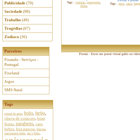
Enviar o postal
Publicidade
(79)
Tags :
viaturas
,
transportes
,
Tags :
peso
,
carro
,
baga
china
,
Sociedade
(98)
Trabalho
(49)
Tragédias
(67)
Zodíaco
(36)
Parceiros
Postais - Envie um postal virtual grátis ou vári
Fixando - Serviços -
Portugal
Fixeland
Jogos
SMS Natal
Tags
bolo
,
beijo
,
postal de anos
,
chuva de coracoes
,
boas
parabens
,
festas
,
caes
bebes
,
boa pascoa
,
felicitar
nascimento bebe
,
pai e filho
,