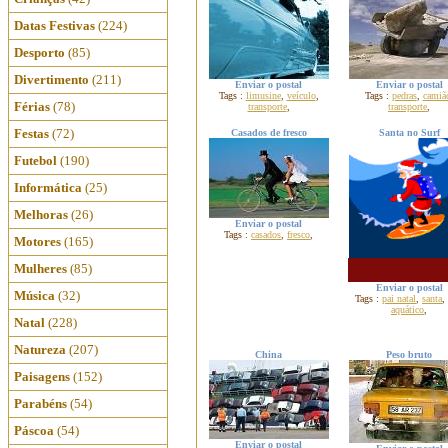
Datas Festivas
(224)
Desporto
(85)
Divertimento
(211)
Enviar o postal
Enviar o postal
Tags :
limusine
,
veículo
,
Tags :
pedras
,
camiã
Férias
(78)
transporte
,
transporte
,
Festas
(72)
Casados de fresco
Santa no Surf
Futebol
(190)
Informática
(25)
Melhoras
(26)
Enviar o postal
Tags :
casados
,
fresco
,
Motores
(165)
Mulheres
(85)
Enviar o postal
Música
(32)
Tags :
pai natal
,
santa
,
aquático
,
Natal
(228)
Natureza
(207)
China
Peso bruto
Paisagens
(152)
Parabéns
(54)
Páscoa
(54)
Enviar o postal