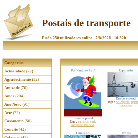
Postais de transporte
Estão 250 utilizadores online - 7/8/2026 - 10:32h
Categorias
Actualidade
(72)
Pai Natal no Surf
Reparações
Agradecimento
(32)
Amizade
(70)
Amor
(294)
Enviar o postal
Tags :
helicóptero
,
repar
Ano Novo
(91)
transporte
,
Arte
(72)
Enviar o postal
Casamento
(50)
Tags :
pai natal
,
surf
,
transporte natalício
,
Convite
(42)
Limusine!
Pedras
Crianças
(42)