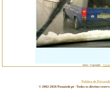
Autor / Copyright:
Postai
Política de Privacid
© 2002-2026 Postaisde.pt - Todos os direitos reser