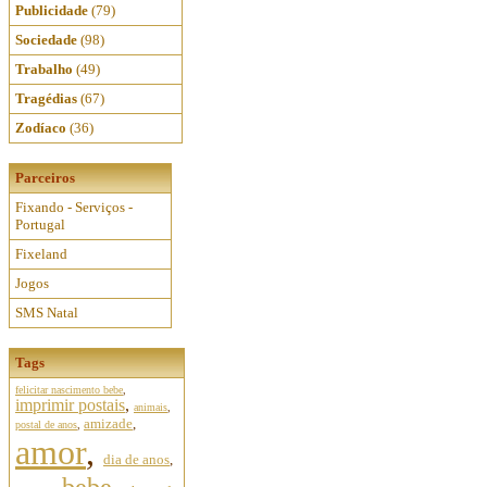
Publicidade
(79)
Sociedade
(98)
Trabalho
(49)
Tragédias
(67)
Zodíaco
(36)
Parceiros
Fixando - Serviços -
Portugal
Fixeland
Jogos
SMS Natal
Tags
felicitar nascimento bebe
,
imprimir postais
,
animais
,
amizade
,
postal de anos
,
amor
,
dia de anos
,