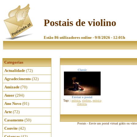
Postais de violino
Estão 86 utilizadores online - 9/8/2026 - 12:01h
Categorias
Actualidade
(72)
Classic
Agradecimento
(32)
Amizade
(70)
Amor
(294)
Enviar o postal
Tags :
música
,
violino
,
música
Ano Novo
(91)
clássica
,
Arte
(72)
Casamento
(50)
Postais - Envie um postal virtual grátis ou vári
Convite
(42)
Crianças
(42)