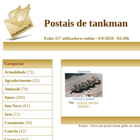
Postais de tankman
Estão 117 utilizadores online - 6/8/2026 - 04:20h
Categorias
Actualidade
(72)
Tankman
Agradecimento
(32)
Amizade
(70)
Amor
(294)
Enviar o postal
Tags :
exercito
,
tanques
,
Ano Novo
(91)
tankman
,
Arte
(72)
Casamento
(50)
Postais - Envie um postal virtual grátis ou vário
Convite
(42)
Crianças
(42)