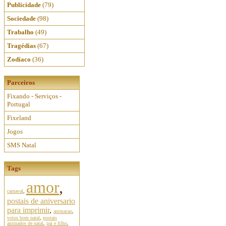
Publicidade
(79)
Sociedade
(98)
Trabalho
(49)
Tragédias
(67)
Zodíaco
(36)
Parceiros
Fixando - Serviços -
Portugal
Fixeland
Jogos
SMS Natal
Tags
amor
,
carnaval
,
postais de aniversario
para imprimir
,
animacao
,
votos bom natal
,
postais
animados de natal
,
pai e filho
,