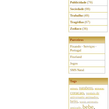
Publicidade
(79)
Sociedade
(98)
Trabalho
(49)
Tragédias
(67)
Zodíaco
(36)
Parceiros
Fixando - Serviços -
Portugal
Fixeland
Jogos
SMS Natal
Tags
parabens
,
animais
,
animacao
,
coracao
,
postais de
aniversario animados
,
beijo
,
postais aniversario
,
bebe
,
amizade
,