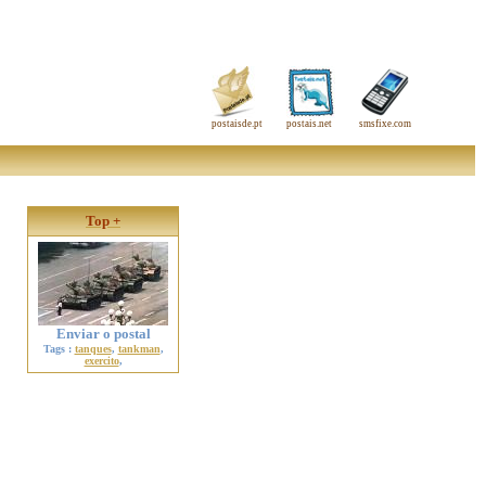
postaisde.pt
postais.net
smsfixe.com
Top +
Enviar o postal
Tags :
tanques
,
tankman
,
exercito
,