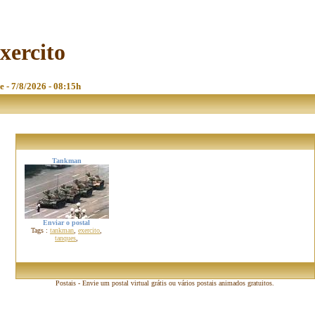
exercito
e - 7/8/2026 - 08:15h
Tankman
Enviar o postal
Tags :
tankman
,
exercito
,
tanques
,
Postais - Envie um postal virtual grátis ou vários postais animados gratuitos.