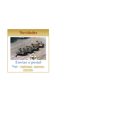
Novidades
Enviar o postal
Tags :
tankman
,
tanques
,
exercito
,