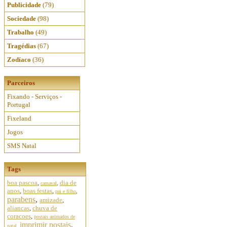
Publicidade
(79)
Sociedade
(98)
Trabalho
(49)
Tragédias
(67)
Zodíaco
(36)
Parceiros
Fixando - Serviços -
Portugal
Fixeland
Jogos
SMS Natal
Tags
boa pascoa
,
dia de
carnaval
,
anos
,
boas festas
,
pai e filho
,
parabens
,
amizade
,
aliancas
,
chuva de
coracoes
,
postais animados de
imprimir postais
,
natal
,