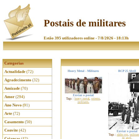
Postais de militares
Estão 395 utilizadores online - 7/8/2026 - 18:13h
Categorias
Actualidade
(72)
Heavy Metal - Militares
RCP 25 Abril
Agradecimento
(32)
Amizade
(70)
Enviar o postal
Amor
(294)
Tags :
heavy metal
,
oriente
,
militares
,
Ano Novo
(91)
Arte
(72)
Casamento
(50)
Convite
(42)
Enviar o postal
Tags :
rádio rcp
,
militar
Crianças
(42)
de abril
,