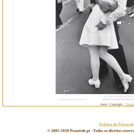
Autor / Copyright:
Postai
Política de Privacid
© 2002-2026 Postaisde.pt - Todos os direitos reser