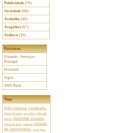
Publicidade
(79)
Sociedade
(98)
Trabalho
(49)
Tragédias
(67)
Zodíaco
(36)
Parceiros
Fixando - Serviços -
Portugal
Fixeland
Jogos
SMS Natal
Tags
coracao
,
feliz pascoa
,
boas festas
,
dia de
pai e filho
,
imprimir postais
,
anos
,
postais
postal de anos
,
carnaval
,
de aniversario
,
votos bom