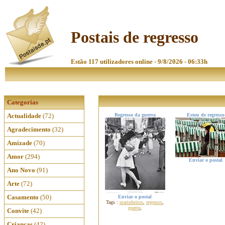
Postais de regresso
Estão 117 utilizadores online - 9/8/2026 - 06:33h
Categorias
Actualidade
(72)
Regresso da guerra
Estou de regresso
Agradecimento
(32)
Amizade
(70)
Amor
(294)
Enviar o postal
Ano Novo
(91)
Arte
(72)
Casamento
(50)
Enviar o postal
Tags :
marinheiros
,
regresso
,
guerra
,
Convite
(42)
Crianças
(42)