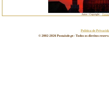
Autor / Copyright:
Postai
Política de Privacid
© 2002-2026 Postaisde.pt - Todos os direitos reser