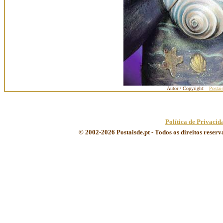
Autor / Copyright:
Postai
Política de Privacid
© 2002-2026 Postaisde.pt - Todos os direitos reser