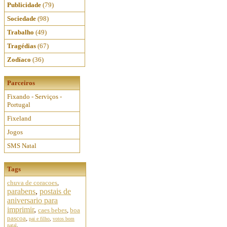
Publicidade
(79)
Sociedade
(98)
Trabalho
(49)
Tragédias
(67)
Zodíaco
(36)
Parceiros
Fixando - Serviços -
Portugal
Fixeland
Jogos
SMS Natal
Tags
chuva de coracoes
,
parabens
,
postais de
aniversario para
imprimir
,
caes bebes
,
boa
pascoa
,
pai e filho
,
votos bom
natal
,