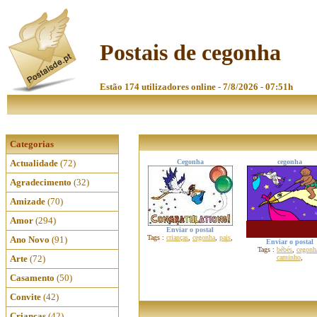
Postais de cegonha
Estão 174 utilizadores online - 7/8/2026 - 07:51h
Categorias
Actualidade
(72)
Cegonha
cegonha
Agradecimento
(32)
Amizade
(70)
Amor
(294)
Enviar o postal
Tags :
crianças
,
cegonha
,
pais
,
Ano Novo
(91)
Enviar o postal
Tags :
bébés
,
cegonh
Arte
(72)
caminho
,
Casamento
(50)
Convite
(42)
Crianças
(42)