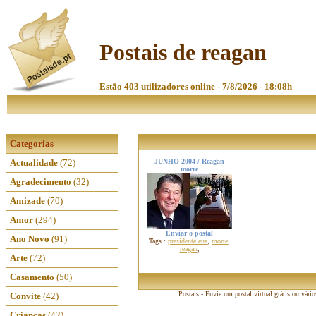
Postais de reagan
Estão 403 utilizadores online - 7/8/2026 - 18:08h
Categorias
Actualidade
(72)
JUNHO 2004 / Reagan
morre
Agradecimento
(32)
Amizade
(70)
Amor
(294)
Enviar o postal
Ano Novo
(91)
Tags :
presidente eua
,
morte
,
reagan
,
Arte
(72)
Casamento
(50)
Postais - Envie um postal virtual grátis ou vári
Convite
(42)
Crianças
(42)