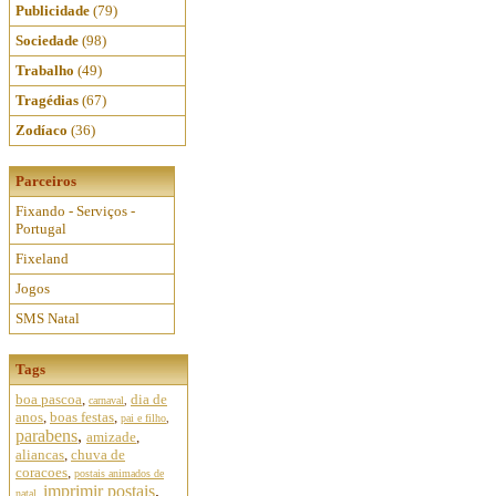
Publicidade
(79)
Sociedade
(98)
Trabalho
(49)
Tragédias
(67)
Zodíaco
(36)
Parceiros
Fixando - Serviços -
Portugal
Fixeland
Jogos
SMS Natal
Tags
boa pascoa
,
dia de
carnaval
,
anos
,
boas festas
,
pai e filho
,
parabens
,
amizade
,
aliancas
,
chuva de
coracoes
,
postais animados de
imprimir postais
,
natal
,