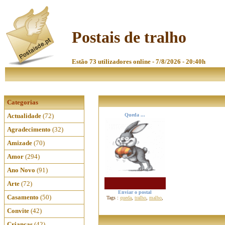
Postais de tralho
Estão 73 utilizadores online - 7/8/2026 - 20:40h
Categorias
Actualidade
(72)
Queda ...
Agradecimento
(32)
Amizade
(70)
Amor
(294)
Ano Novo
(91)
Arte
(72)
Enviar o postal
Casamento
(50)
Tags :
queda
,
tralho
,
malho
,
Convite
(42)
Crianças
(42)