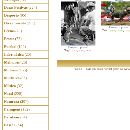
Datas Festivas
(224)
Desporto
(85)
Divertimento
(211)
Enviar o postal
Férias
(78)
Tags :
vaca
,
rodeo
,
cor
Festas
(72)
Futebol
(190)
Enviar o postal
Tags :
vaca
,
gato
,
leite
,
Informática
(25)
Melhoras
(26)
Postais - Envie um postal virtual grátis ou vári
Motores
(165)
Mulheres
(85)
Música
(32)
Natal
(228)
Natureza
(207)
Paisagens
(152)
Parabéns
(54)
Páscoa
(54)