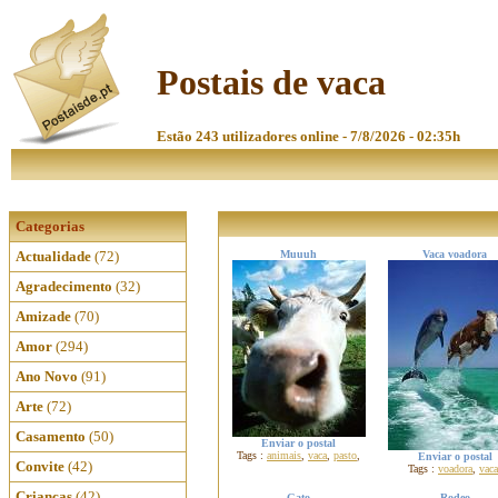
Postais de vaca
Estão 243 utilizadores online - 7/8/2026 - 02:35h
Categorias
Actualidade
(72)
Muuuh
Vaca voadora
Agradecimento
(32)
Amizade
(70)
Amor
(294)
Ano Novo
(91)
Arte
(72)
Casamento
(50)
Enviar o postal
Tags :
animais
,
vaca
,
pasto
,
Enviar o postal
Convite
(42)
Tags :
voadora
,
vaca
Crianças
(42)
Gato
Rodeo