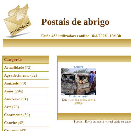
Postais de abrigo
Estão 453 utilizadores online - 6/8/2026 - 19:13h
Categorias
Actualidade
(72)
Guerra
Agradecimento
(32)
Amizade
(70)
Amor
(294)
Enviar o postal
Ano Novo
(91)
Tags :
carrinha podre
,
guerra
,
abrigo
,
Arte
(72)
Casamento
(50)
Postais - Envie um postal virtual grátis ou vári
Convite
(42)
Crianças
(42)