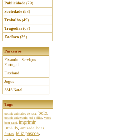
Publicidade
(79)
Sociedade
(98)
Trabalho
(49)
Tragédias
(67)
Zodíaco
(36)
Parceiros
Fixando - Serviços -
Portugal
Fixeland
Jogos
SMS Natal
Tags
bolo
,
postais animados de natal
,
postais aniversario
,
pai e filho
,
votos
imprimir
bom natal
,
postais
,
amizade
,
boas
feliz pascoa
,
festas
,
coracao
,
aliancas
,