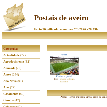
Postais de aveiro
Estão 70 utilizadores online - 7/8/2026 - 20:49h
Categorias
Actualidade
(72)
Aveiro
Agradecimento
(32)
Amizade
(70)
Amor
(294)
Enviar o postal
Tags :
aveiro
,
estádio
,
Ano Novo
(91)
desporto
,
Arte
(72)
Casamento
(50)
Postais - Envie um postal virtual grátis ou vári
Convite
(42)
Crianças
(42)