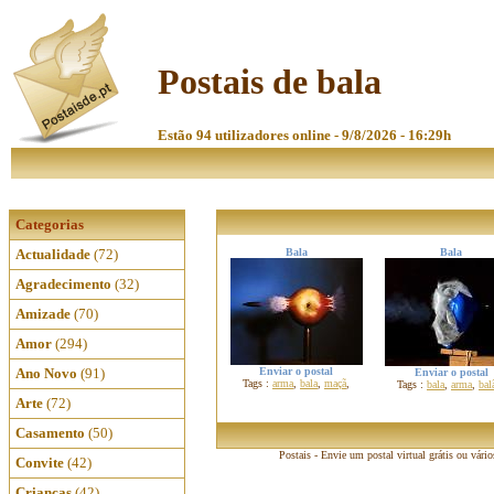
Postais de bala
Estão 94 utilizadores online - 9/8/2026 - 16:29h
Categorias
Actualidade
(72)
Bala
Bala
Agradecimento
(32)
Amizade
(70)
Amor
(294)
Ano Novo
(91)
Enviar o postal
Enviar o postal
Tags :
arma
,
bala
,
maçã
,
Tags :
bala
,
arma
,
bal
Arte
(72)
Casamento
(50)
Postais - Envie um postal virtual grátis ou vári
Convite
(42)
Crianças
(42)