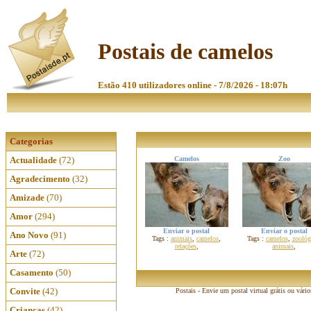
Postais de camelos
Estão 410 utilizadores online - 7/8/2026 - 18:07h
Categorias
Actualidade
(72)
Camelos
Zoo
Agradecimento
(32)
Amizade
(70)
Amor
(294)
Enviar o postal
Enviar o postal
Ano Novo
(91)
Tags :
animais
,
camelos
,
Tags :
camelos
,
zoológ
relações
,
animais
,
Arte
(72)
Casamento
(50)
Convite
(42)
Postais - Envie um postal virtual grátis ou vári
Crianças
(42)