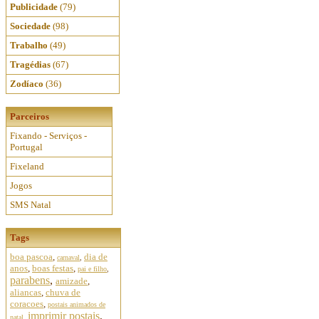
Publicidade
(79)
Sociedade
(98)
Trabalho
(49)
Tragédias
(67)
Zodíaco
(36)
Parceiros
Fixando - Serviços -
Portugal
Fixeland
Jogos
SMS Natal
Tags
boa pascoa
,
dia de
carnaval
,
anos
,
boas festas
,
pai e filho
,
parabens
,
amizade
,
aliancas
,
chuva de
coracoes
,
postais animados de
imprimir postais
,
natal
,