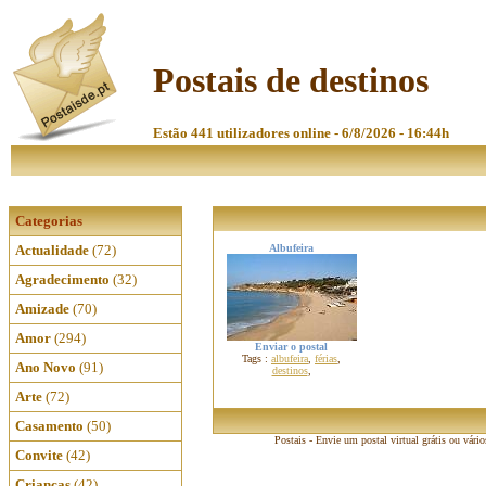
Postais de destinos
Estão 441 utilizadores online - 6/8/2026 - 16:44h
Categorias
Actualidade
(72)
Albufeira
Agradecimento
(32)
Amizade
(70)
Amor
(294)
Enviar o postal
Tags :
albufeira
,
férias
,
Ano Novo
(91)
destinos
,
Arte
(72)
Casamento
(50)
Postais - Envie um postal virtual grátis ou vári
Convite
(42)
Crianças
(42)