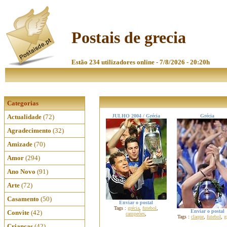
Postais de grecia
Estão 234 utilizadores online - 7/8/2026 - 20:20h
Categorias
Actualidade
(72)
JULHO 2004 / Grécia
Grécia
Agradecimento
(32)
Amizade
(70)
Amor
(294)
Ano Novo
(91)
Arte
(72)
Casamento
(50)
Enviar o postal
Tags :
grécia
,
futebol
,
Enviar o postal
Convite
(42)
campeões
,
Tags :
claque
,
futebol
,
g
Crianças
(42)