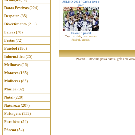
JULHO 2004 / Grécia leva o
pote
Datas Festivas
(224)
Desporto
(85)
Divertimento
(211)
Férias
(78)
Enviar o postal
Tags :
vitória
,
campeonato
Festas
(72)
futebol
,
gregos
,
Futebol
(190)
Informática
(25)
Postais - Envie um postal virtual grátis ou vári
Melhoras
(26)
Motores
(165)
Mulheres
(85)
Música
(32)
Natal
(228)
Natureza
(207)
Paisagens
(152)
Parabéns
(54)
Páscoa
(54)