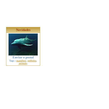
Novidades
Enviar o postal
Tags :
mamifero
,
golfinho
,
animais
,