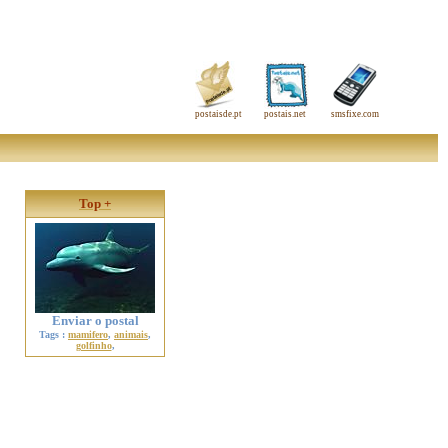
postaisde.pt
postais.net
smsfixe.com
Top +
Enviar o postal
Tags :
mamifero
,
animais
,
golfinho
,