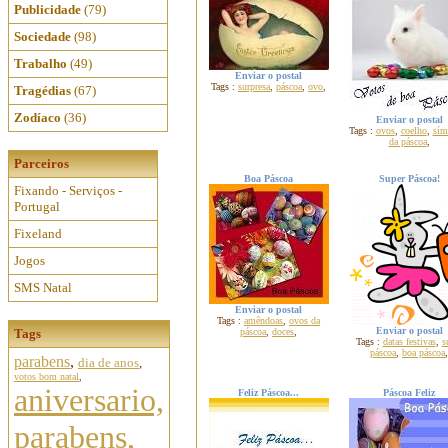
Publicidade
(79)
Sociedade
(98)
Trabalho
(49)
Enviar o postal
Tags :
surpresa
,
páscoa
,
ovo
,
Tragédias
(67)
Zodíaco
(36)
Enviar o postal
Tags :
ovos
,
coelho
,
sím
da páscoa
,
Parceiros
Boa Páscoa
Super Páscoa!
Fixando - Serviços -
Portugal
Fixeland
Jogos
SMS Natal
Enviar o postal
Tags :
amêndoas
,
ovos da
Enviar o postal
Tags
páscoa
,
doces
,
Tags :
datas festivas
,
s
páscoa
,
boa páscoa
,
parabens
,
dia de anos
,
votos bom natal
,
aniversario,
Feliz Páscoa...
Páscoa Feliz
parabens,