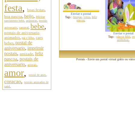
festa
,
boas festas
,
Enviar o postal
beijo
,
boa pascoa
,
felicitar
Tags :
festejar
,
votos
,
feliz
páscoa
,
nascimento bebe
,
animacao
,
postais
bebe
,
aniversario
,
carnaval
,
postais de aniversario
Enviar o postal
Tags :
páscoa feliz
,
ov
animados
,
caes
pai e filho
,
amêndoas
,
postal de
bebes
,
aniversario
,
imprimir
postais
,
feliz
amizade
,
pascoa
,
postais de
Postais - Envie um postal virtual grátis ou vári
aniversario
,
animais
,
amor
,
postal de anos
,
coracao
,
postais animados de
natal
,