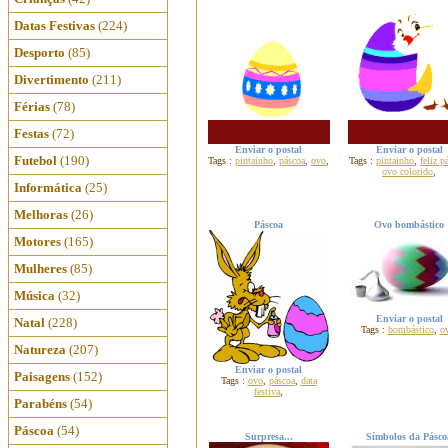
Datas Festivas
(224)
Desporto
(85)
Divertimento
(211)
Férias
(78)
Festas
(72)
Enviar o postal
Enviar o postal
Futebol
(190)
Tags :
pintainho
,
páscoa
,
ovo
,
Tags :
pintainho
,
feliz p
ovo colorido
,
Informática
(25)
Melhoras
(26)
Páscoa
Ovo bombástico
Motores
(165)
Mulheres
(85)
Música
(32)
Enviar o postal
Natal
(228)
Tags :
bombástico
,
o
Natureza
(207)
Enviar o postal
Paisagens
(152)
Tags :
ovo
,
páscoa
,
data
festiva
,
Parabéns
(54)
Páscoa
(54)
Surpresa...
Símbolos da Pásco