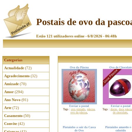
Postais de ovo da pasco
Estão 121 utilizadores online - 6/8/2026 - 06:48h
Categorias
Actualidade
(72)
Ovo da Páscoa
Ovo de Chocolate
Agradecimento
(32)
Amizade
(70)
Amor
(294)
Ano Novo
(91)
Enviar o postal
Enviar o postal
Arte
(72)
Tags :
ovo pintado
,
páscoa
,
Tags :
doces
,
doce pásco
ovo da páscoa
,
de chocolate
,
Casamento
(50)
Convite
(42)
Pintainho a sair da Casca
Pintainho amarelo e 
de Ovo
colorido
Crianças
(42)