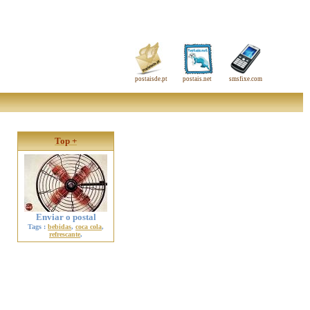
postaisde.pt
postais.net
smsfixe.com
Top +
Enviar o postal
Tags :
bebidas
,
coca cola
,
refrescante
,