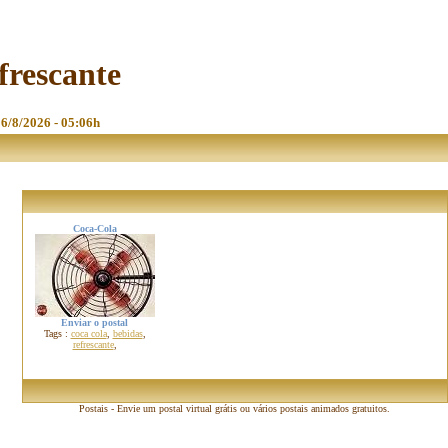
efrescante
 6/8/2026 - 05:06h
Coca-Cola
Enviar o postal
Tags :
coca cola
,
bebidas
,
refrescante
,
Postais - Envie um postal virtual grátis ou vários postais animados gratuitos.