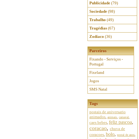
Publicidade
(79)
Sociedade
(98)
Trabalho
(49)
Tragédias
(67)
Zodíaco
(36)
Parceiros
Fixando - Serviços -
Portugal
Fixeland
Jogos
SMS Natal
Tags
postais de aniversario
animados
,
animais
,
carnaval
,
feliz pascoa
,
caes bebes
,
coracao
,
chuva de
bolo
,
coracoes
,
postal de anos
,