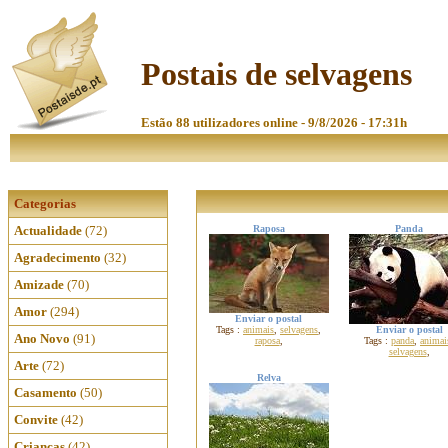
Postais de selvagens
Estão 88 utilizadores online - 9/8/2026 - 17:31h
Categorias
Actualidade
(72)
Raposa
Panda
Agradecimento
(32)
Amizade
(70)
Amor
(294)
Enviar o postal
Tags :
animais
,
selvagens
,
Enviar o postal
Ano Novo
(91)
raposa
,
Tags :
panda
,
animai
selvagens
,
Arte
(72)
Relva
Casamento
(50)
Convite
(42)
Crianças
(42)