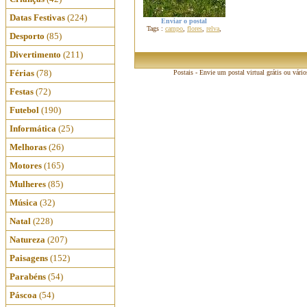
Datas Festivas
(224)
Enviar o postal
Tags :
campo
,
flores
,
relva
,
Desporto
(85)
Divertimento
(211)
Férias
(78)
Postais - Envie um postal virtual grátis ou vári
Festas
(72)
Futebol
(190)
Informática
(25)
Melhoras
(26)
Motores
(165)
Mulheres
(85)
Música
(32)
Natal
(228)
Natureza
(207)
Paisagens
(152)
Parabéns
(54)
Páscoa
(54)