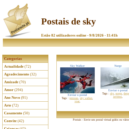
Postais de sky
Estão 82 utilizadores online - 9/8/2026 - 11:41h
Categorias
Actualidade
(72)
Sky Walker
Norge
Agradecimento
(32)
Amizade
(70)
Amor
(294)
Enviar o postal
Tags :
sky
,
norge
,
desp
Enviar o postal
inverno
,
Ano Novo
(91)
Tags :
pessoas
,
sky walker
,
voar
,
Arte
(72)
Casamento
(50)
Postais - Envie um postal virtual grátis ou vári
Convite
(42)
Crianças
(42)