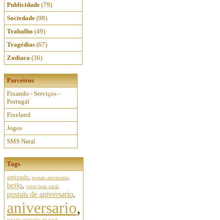
Publicidade
(79)
Sociedade
(98)
Trabalho
(49)
Tragédias
(67)
Zodíaco
(36)
Parceiros
Fixando - Serviços -
Portugal
Fixeland
Jogos
SMS Natal
Tags
amizade
,
postais aniversario
,
beijo
,
votos bom natal
,
postais de aniversario
,
aniversario
,
postais animados de natal
,