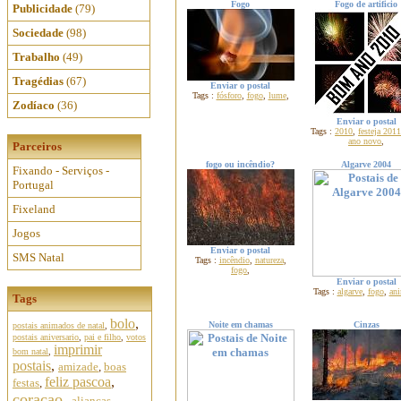
Fogo
Fogo de artificio
Publicidade
(79)
Sociedade
(98)
Trabalho
(49)
Tragédias
(67)
Enviar o postal
Tags :
fósforo
,
fogo
,
lume
,
Zodíaco
(36)
Enviar o postal
Tags :
2010
,
festeja 2011
ano novo
,
Parceiros
fogo ou incêndio?
Algarve 2004
Fixando - Serviços -
Portugal
Fixeland
Jogos
Enviar o postal
SMS Natal
Tags :
incêndio
,
natureza
,
fogo
,
Enviar o postal
Tags :
algarve
,
fogo
,
ani
Tags
bolo
,
Noite em chamas
Cinzas
postais animados de natal
,
postais aniversario
,
pai e filho
,
votos
imprimir
bom natal
,
postais
,
amizade
,
boas
feliz pascoa
,
festas
,
coracao
,
aliancas
,