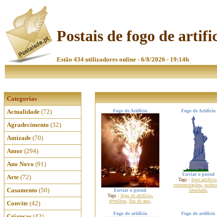
Postais de fogo de artifi
Estão 434 utilizadores online - 6/8/2026 - 19:14h
Categorias
Actualidade
(72)
Fogo de Artifício
Fogo de Artifício
Agradecimento
(32)
Amizade
(70)
Amor
(294)
Ano Novo
(91)
Enviar o postal
Arte
(72)
Tags :
fogo artifício
comemorações
,
estátu
Casamento
(50)
Enviar o postal
liberdade
,
Tags :
fogo de artifício
,
réveillon
,
fim de ano
,
Convite
(42)
Fogo de artifício
Fogo de artifício
Crianças
(42)