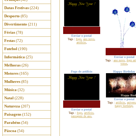
Datas Festivas
(224)
Desporto
(85)
Divertimento
(211)
Férias
(78)
Enviar o postal
Tags :
fogo
,
ano novo
,
Festas
(72)
artifício
,
Futebol
(190)
Informática
(25)
Enviar o postal
Tags :
ano novo
,
fogo art
votos
,
Melhoras
(26)
Fogo de artifício
Happy Birthday
Motores
(165)
Mulheres
(85)
Música
(32)
Natal
(228)
Enviar o postal
Tags :
artificio
,
anivers
Natureza
(207)
happy birthday
,
Enviar o postal
Tags :
fogo
,
artifício
,
Paisagens
(152)
passagem de ano
,
Parabéns
(54)
Páscoa
(54)