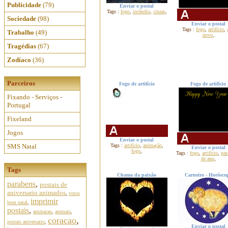
Publicidade
(79)
Enviar o postal
Tags :
fogo
,
incêndio
,
cinzas
,
Sociedade
(98)
Enviar o postal
Tags :
fogo
,
artifício
,
Trabalho
(49)
novo
,
Tragédias
(67)
Zodíaco
(36)
Parceiros
Fogo de artifício
Fogo de artifício
Fixando - Serviços -
Portugal
Fixeland
Jogos
Enviar o postal
SMS Natal
Tags :
artifício
,
animação
,
Enviar o postal
fogo
,
Tags :
fogo
,
artifício
,
pa
de ano
,
Tags
Chama da paixão
Carneiro - Horósco
parabens
,
postais de
aniversario animados
,
votos
imprimir
bom natal
,
postais
,
animacao
,
animais
,
coracao
,
postais aniversario
,
Enviar o postal