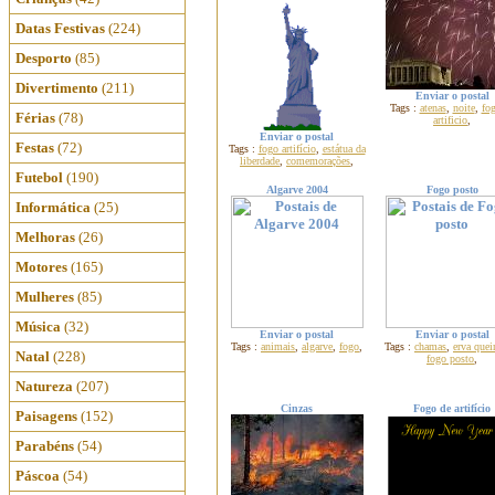
Datas Festivas
(224)
Desporto
(85)
Divertimento
(211)
Enviar o postal
Tags :
atenas
,
noite
,
fo
Férias
(78)
artificio
,
Enviar o postal
Festas
(72)
Tags :
fogo artifício
,
estátua da
liberdade
,
comemorações
,
Futebol
(190)
Algarve 2004
Fogo posto
Informática
(25)
Melhoras
(26)
Motores
(165)
Mulheres
(85)
Música
(32)
Enviar o postal
Enviar o postal
Tags :
animais
,
algarve
,
fogo
,
Tags :
chamas
,
erva que
Natal
(228)
fogo posto
,
Natureza
(207)
Cinzas
Fogo de artifício
Paisagens
(152)
Parabéns
(54)
Páscoa
(54)