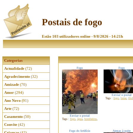
Postais de fogo
Estão 103 utilizadores online - 9/8/2026 - 14:21h
Categorias
Actualidade
(72)
Fogo
Fogo
Agradecimento
(32)
Amizade
(70)
Amor
(294)
Enviar o postal
Tags :
fogo
,
lume
,
fósf
Ano Novo
(91)
Arte
(72)
Enviar o postal
Casamento
(50)
Tags :
fogo
,
água
,
bombeiros
,
Convite
(42)
Fogo de Artifício
Atenas à noite
Crianças
(42)