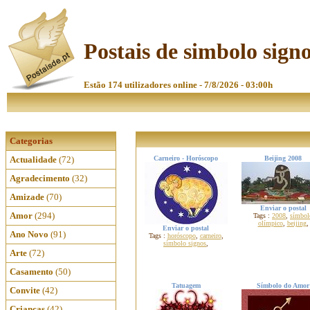
Postais de simbolo sign
Estão 174 utilizadores online - 7/8/2026 - 03:00h
Categorias
Actualidade
(72)
Carneiro - Horóscopo
Beijing 2008
Agradecimento
(32)
Amizade
(70)
Enviar o postal
Amor
(294)
Tags :
2008
,
símbol
olímpico
,
beijing
,
Enviar o postal
Ano Novo
(91)
Tags :
horóscopo
,
carneiro
,
símbolo signos
,
Arte
(72)
Casamento
(50)
Tatuagem
Símbolo do Amor
Convite
(42)
Crianças
(42)