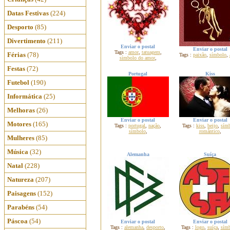
Datas Festivas
(224)
Desporto
(85)
Divertimento
(211)
Enviar o postal
Enviar o postal
Tags :
amor
,
tatuagem
,
Férias
(78)
Tags :
paixão
,
símbolo
,
símbolo do amor
,
Festas
(72)
Portugal
Kiss
Futebol
(190)
Informática
(25)
Melhoras
(26)
Enviar o postal
Enviar o postal
Motores
(165)
Tags :
portugal
,
nação
,
Tags :
kiss
,
beijo
,
sím
símbolo
,
romântico
,
Mulheres
(85)
Música
(32)
Alemanha
Suíça
Natal
(228)
Natureza
(207)
Paisagens
(152)
Parabéns
(54)
Páscoa
(54)
Enviar o postal
Enviar o postal
Tags :
alemanha
,
desporto
,
Tags :
logo
,
suíça
,
sím