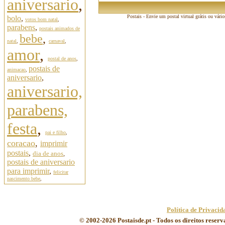
aniversario
,
Postais - Envie um postal virtual grátis ou vári
bolo
,
votos bom natal
,
parabens
,
postais animados de
bebe
,
natal
,
carnaval
,
amor
,
postal de anos
,
postais de
animacao
,
aniversario
,
aniversario,
parabens,
festa
,
pai e filho
,
coracao
,
imprimir
postais
,
dia de anos
,
postais de aniversario
para imprimir
,
felicitar
nascimento bebe
,
Política de Privacid
© 2002-2026 Postaisde.pt - Todos os direitos reser