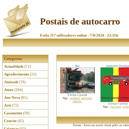
Postais de autocarro
Estão 117 utilizadores online - 7/8/2026 - 23:11h
Categorias
Actualidade
(72)
Bus
Autocarro Portuga
Agradecimento
(32)
Amizade
(70)
Amor
(294)
Enviar o postal
Ano Novo
(91)
Tags :
acidente
,
autocarro
,
trânsito
,
Enviar o postal
Arte
(72)
Tags :
autocarro
,
portu
Casamento
(50)
Convite
(42)
Postais - Envie um postal virtual grátis ou vári
Crianças
(42)