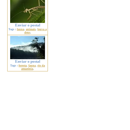
Enviar o postal
Tags :
fauna
,
animais
,
louva a
deus
,
Enviar o postal
Tags :
foresta
,
fauna
,
rio da
amazónia
,