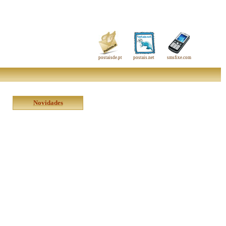
postaisde.pt
postais.net
smsfixe.com
Novidades