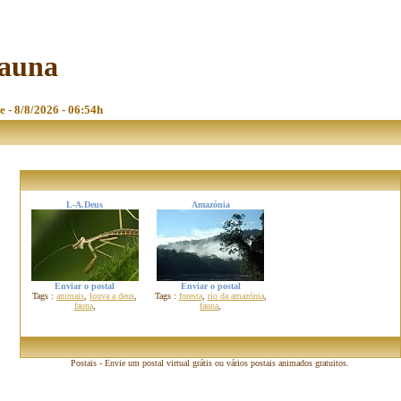
fauna
e - 8/8/2026 - 06:54h
L-A.Deus
Amazónia
Enviar o postal
Enviar o postal
Tags :
animais
,
louva a deus
,
Tags :
foresta
,
rio da amazónia
,
fauna
,
fauna
,
Postais - Envie um postal virtual grátis ou vários postais animados gratuitos.