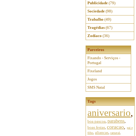
Publicidade
(79)
Sociedade
(98)
Trabalho
(49)
Tragédias
(67)
Zodíaco
(36)
Parceiros
Fixando - Serviços -
Portugal
Fixeland
Jogos
SMS Natal
Tags
aniversario
,
parabens
,
boa pascoa
,
coracao
,
boas festas
,
pai e
aliancas
,
filho
,
carnaval
,