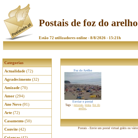
Postais de foz do arelho
Estão 72 utilizadores online - 8/8/2026 - 15:21h
Categorias
Actualidade
(72)
Foz do Arelho
Agradecimento
(32)
Amizade
(70)
Amor
(294)
Enviar o postal
Ano Novo
(91)
Tags :
pessoas
,
praia
,
foz do
arelho
,
Arte
(72)
Casamento
(50)
Postais - Envie um postal virtual grátis ou vári
Convite
(42)
Crianças
(42)