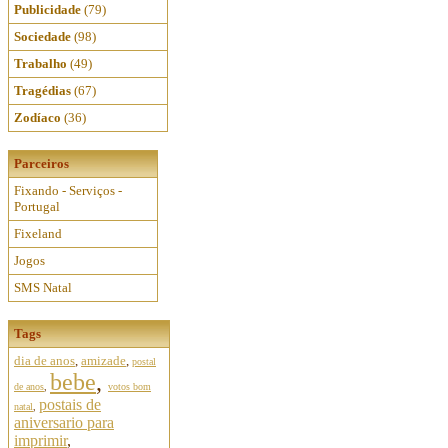
Publicidade
(79)
Sociedade
(98)
Trabalho
(49)
Tragédias
(67)
Zodíaco
(36)
Parceiros
Fixando - Serviços -
Portugal
Fixeland
Jogos
SMS Natal
Tags
dia de anos
,
amizade
,
postal
bebe
,
de anos
,
votos bom
postais de
natal
,
aniversario para
imprimir
,