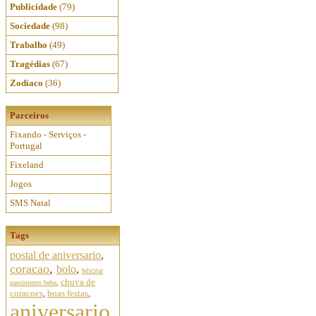
Publicidade
(79)
Sociedade
(98)
Trabalho
(49)
Tragédias
(67)
Zodíaco
(36)
Parceiros
Fixando - Serviços -
Portugal
Fixeland
Jogos
SMS Natal
Tags
postal de aniversario
,
coracao
,
bolo
,
felicitar
chuva de
nascimento bebe
,
coracoes
,
boas festas
,
aniversario,