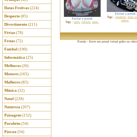
Datas Festivas
(224)
Enviar o postal
Desporto
(85)
Tags :
conduzir
,
mini co
Enviar o postal
carros
,
Tags :
carro
,
veículo
,
mini
,
Divertimento
(211)
Férias
(78)
Festas
(72)
Postais - Envie um postal virtual grátis ou vári
Futebol
(190)
Informática
(25)
Melhoras
(26)
Motores
(165)
Mulheres
(85)
Música
(32)
Natal
(228)
Natureza
(207)
Paisagens
(152)
Parabéns
(54)
Páscoa
(54)