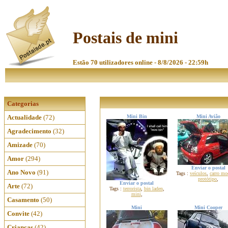
Postais de mini
Estão 70 utilizadores online - 8/8/2026 - 22:59h
Categorias
Actualidade
(72)
Mini Bin
Mini Avião
Agradecimento
(32)
Amizade
(70)
Amor
(294)
Enviar o postal
Ano Novo
(91)
Tags :
veículos
,
carro mo
protótipo
,
Enviar o postal
Arte
(72)
Tags :
terrorista
,
bin laden
,
mini
,
Casamento
(50)
Mini
Mini Cooper
Convite
(42)
Crianças
(42)