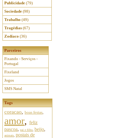
Publicidade
(79)
Sociedade
(98)
Trabalho
(49)
Tragédias
(67)
Zodíaco
(36)
Parceiros
Fixando - Serviços -
Portugal
Fixeland
Jogos
SMS Natal
Tags
coracao
,
boas festas
,
amor
,
feliz
pascoa
,
beijo
,
pai e filho
,
postais de
animais
,