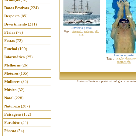
Datas Festivas
(224)
Desporto
(85)
Divertimento
(211)
Enviar o postal
Tags :
desporto
,
natação
,
alto
Férias
(78)
mar
,
Festas
(72)
Futebol
(190)
Enviar o postal
Informática
(25)
Tags :
natação
,
desporto
competição
,
Melhoras
(26)
Motores
(165)
Mulheres
(85)
Postais - Envie um postal virtual grátis ou vári
Música
(32)
Natal
(228)
Natureza
(207)
Paisagens
(152)
Parabéns
(54)
Páscoa
(54)