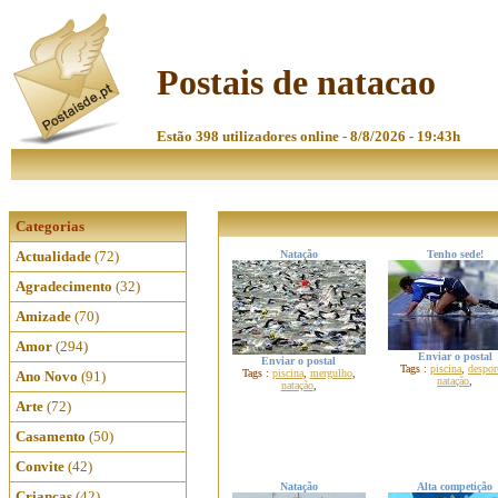
Postais de natacao
Estão 398 utilizadores online - 8/8/2026 - 19:43h
Categorias
Actualidade
(72)
Natação
Tenho sede!
Agradecimento
(32)
Amizade
(70)
Amor
(294)
Enviar o postal
Enviar o postal
Tags :
piscina
,
despor
Tags :
piscina
,
mergulho
,
Ano Novo
(91)
natação
,
natação
,
Arte
(72)
Casamento
(50)
Convite
(42)
Natação
Alta competição
Crianças
(42)