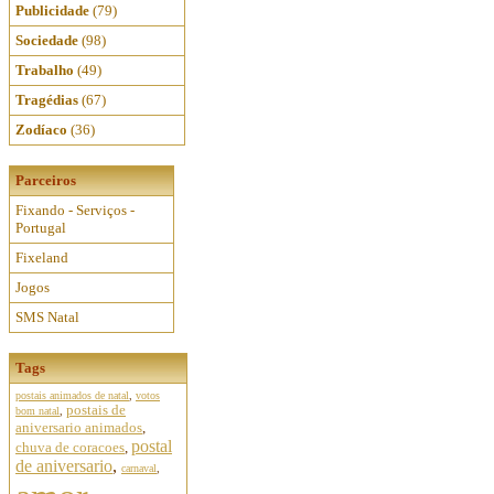
Publicidade
(79)
Sociedade
(98)
Trabalho
(49)
Tragédias
(67)
Zodíaco
(36)
Parceiros
Fixando - Serviços -
Portugal
Fixeland
Jogos
SMS Natal
Tags
postais animados de natal
,
votos
postais de
bom natal
,
aniversario animados
,
postal
chuva de coracoes
,
de aniversario
,
carnaval
,