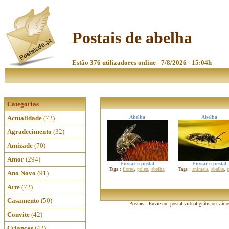
Postais de abelha
Estão 376 utilizadores online - 7/8/2026 - 15:04h
Categorias
Actualidade
(72)
Abelha
Abelha
Agradecimento
(32)
Amizade
(70)
Amor
(294)
Enviar o postal
Enviar o postal
Tags :
flores
,
pólen
,
abelha
,
Tags :
animais
,
abelha
,
Ano Novo
(91)
Arte
(72)
Casamento
(50)
Postais - Envie um postal virtual grátis ou vári
Convite
(42)
Crianças
(42)