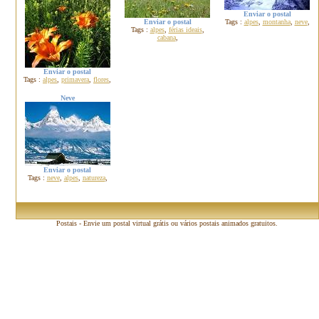
Enviar o postal
Enviar o postal
Tags :
alpes
,
montanha
,
neve
,
Tags :
alpes
,
férias ideais
,
cabana
,
Enviar o postal
Tags :
alpes
,
primavera
,
flores
,
Neve
Enviar o postal
Tags :
neve
,
alpes
,
natureza
,
Postais - Envie um postal virtual grátis ou vários postais animados gratuitos.