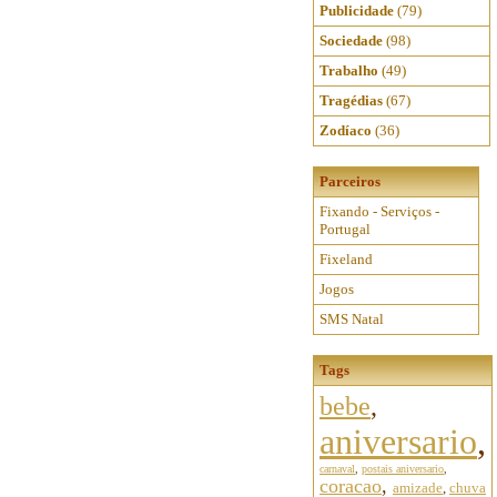
Publicidade
(79)
Sociedade
(98)
Trabalho
(49)
Tragédias
(67)
Zodíaco
(36)
Parceiros
Fixando - Serviços -
Portugal
Fixeland
Jogos
SMS Natal
Tags
bebe
,
aniversario
,
carnaval
,
postais aniversario
,
coracao
,
amizade
,
chuva