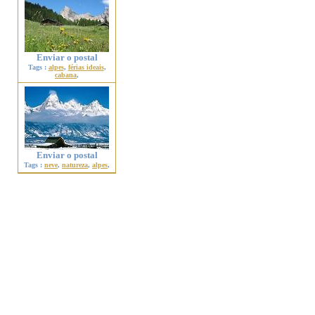
Enviar o postal
Tags :
alpes
,
férias ideais
,
cabana
,
Enviar o postal
Tags :
neve
,
natureza
,
alpes
,