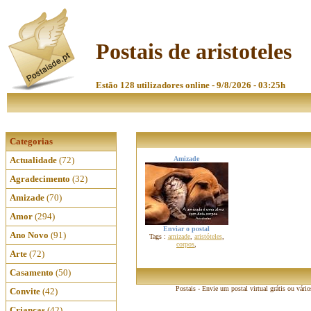
Postais de aristoteles
Estão 128 utilizadores online - 9/8/2026 - 03:25h
Categorias
Actualidade
(72)
Amizade
Agradecimento
(32)
Amizade
(70)
Amor
(294)
Enviar o postal
Ano Novo
(91)
Tags :
amizade
,
aristóteles
,
corpos
,
Arte
(72)
Casamento
(50)
Postais - Envie um postal virtual grátis ou vári
Convite
(42)
Crianças
(42)