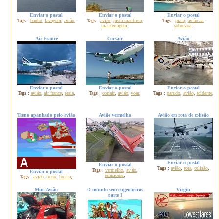
Enviar o postal
Enviar o postal
Enviar o postal
Tags :
banho
,
lavagem
,
avião
,
Tags :
avião
,
pista maritima
,
Tags :
praia
,
avião aa
,
má aterragem
,
sobrevoa
,
Air France
Corsair
Avião
Enviar o postal
Enviar o postal
Enviar o postal
Tags :
avião
,
air france
,
praia
,
Tags :
corsair
,
avião
,
voar
,
Tags :
partido
,
avião
,
acidente
,
Trenó apanhado pelo avião
Avião vermelho
Avião em rota de colisão
Enviar o postal
Enviar o postal
Tags :
avião
,
rota
,
colisão
,
Tags :
vermelho
,
avião
,
Enviar o postal
estacionar
,
Tags :
avião
,
trenó
,
boleia
,
Mini Avião
O mundo sem engenheiros
Virgin
parte I