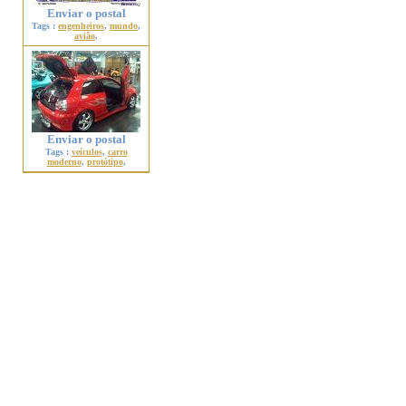
Enviar o postal
Tags :
engenheiros
,
mundo
,
avião
,
Enviar o postal
Tags :
veículos
,
carro
moderno
,
protótipo
,