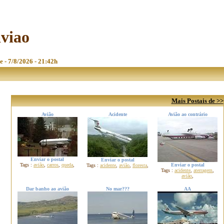
aviao
e - 7/8/2026 - 21:42h
Mais Postais de >>
Avião
Acidente
Avião ao contrário
Enviar o postal
Enviar o postal
Tags :
avião
,
carros
,
queda
,
Enviar o postal
Tags :
acidente
,
avião
,
floresta
,
Tags :
acidente
,
aterragem
,
avião
,
Dar banho ao avião
No mar???
AA