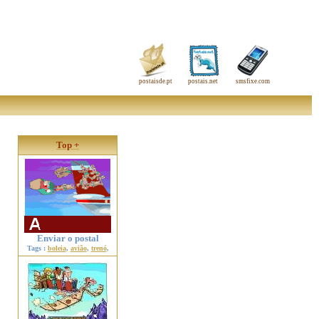
postaisde.pt
postais.net
smsfixe.com
Top +
Enviar o postal
Tags :
boleia
,
avião
,
trenó
,