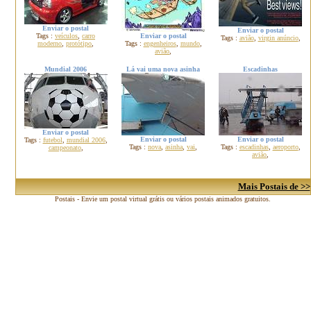
Enviar o postal
Enviar o postal
Tags :
veículos
,
carro
Enviar o postal
Tags :
avião
,
virgin anúncio
,
moderno
,
protótipo
,
Tags :
engenheiros
,
mundo
,
avião
,
Mundial 2006
Lá vai uma nova asinha
Escadinhas
Enviar o postal
Enviar o postal
Enviar o postal
Tags :
futebol
,
mundial 2006
,
Tags :
nova
,
asinha
,
vai
,
Tags :
escadinhas
,
aeroporto
,
campeonato
,
avião
,
Mais Postais de >>
Postais - Envie um postal virtual grátis ou vários postais animados gratuitos.