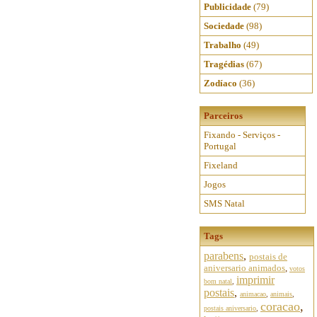
Publicidade
(79)
Sociedade
(98)
Trabalho
(49)
Tragédias
(67)
Zodíaco
(36)
Parceiros
Fixando - Serviços -
Portugal
Fixeland
Jogos
SMS Natal
Tags
parabens
,
postais de
aniversario animados
,
votos
imprimir
bom natal
,
postais
,
animacao
,
animais
,
coracao
,
postais aniversario
,