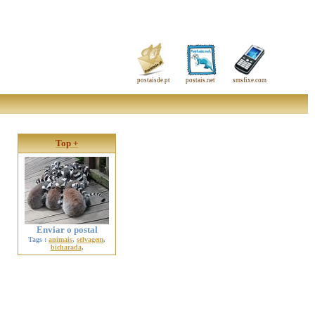
postaisde.pt
postais.net
smsfixe.com
Top +
Enviar o postal
Tags :
animais
,
selvagem
,
bicharada
,