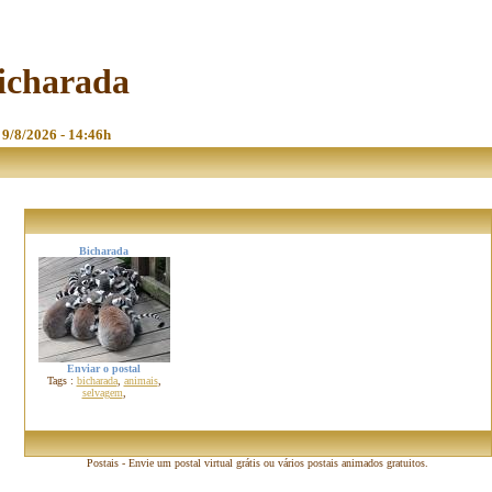
bicharada
- 9/8/2026 - 14:46h
Bicharada
Enviar o postal
Tags :
bicharada
,
animais
,
selvagem
,
Postais - Envie um postal virtual grátis ou vários postais animados gratuitos.