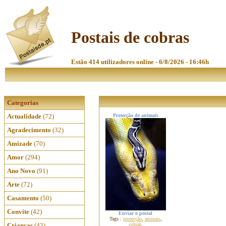
Postais de cobras
Estão 414 utilizadores online - 6/8/2026 - 16:46h
Categorias
Actualidade
(72)
Protecção de animais
Agradecimento
(32)
Amizade
(70)
Amor
(294)
Ano Novo
(91)
Arte
(72)
Casamento
(50)
Convite
(42)
Enviar o postal
Tags :
protecção
,
animais
,
Crianças
(42)
cobras
,