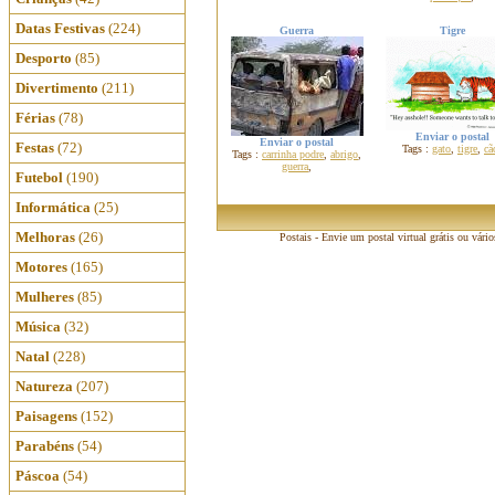
Datas Festivas
(224)
Guerra
Tigre
Desporto
(85)
Divertimento
(211)
Férias
(78)
Enviar o postal
Enviar o postal
Festas
(72)
Tags :
gato
,
tigre
,
cã
Tags :
carrinha podre
,
abrigo
,
guerra
,
Futebol
(190)
Informática
(25)
Melhoras
(26)
Postais - Envie um postal virtual grátis ou vári
Motores
(165)
Mulheres
(85)
Música
(32)
Natal
(228)
Natureza
(207)
Paisagens
(152)
Parabéns
(54)
Páscoa
(54)