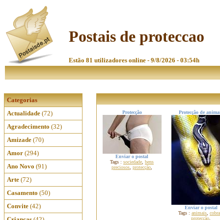
Postais de proteccao
Estão 81 utilizadores online - 9/8/2026 - 03:54h
Categorias
Actualidade
(72)
Protecção
Protecção de anima
Agradecimento
(32)
Amizade
(70)
Amor
(294)
Enviar o postal
Tags :
sociedade
,
bens
Ano Novo
(91)
preciosos
,
protecção
,
Arte
(72)
Casamento
(50)
Convite
(42)
Enviar o postal
Tags :
animais
,
cobra
Crianças
(42)
protecção
,