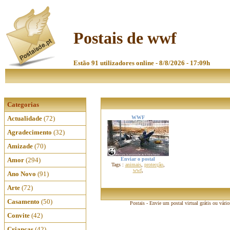
Postais de wwf
Estão 91 utilizadores online - 8/8/2026 - 17:09h
Categorias
Actualidade
(72)
WWF
Agradecimento
(32)
Amizade
(70)
Amor
(294)
Enviar o postal
Tags :
animais
,
protecção
,
wwf
,
Ano Novo
(91)
Arte
(72)
Casamento
(50)
Postais - Envie um postal virtual grátis ou vári
Convite
(42)
Crianças
(42)