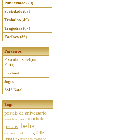
Publicidade
(79)
Sociedade
(98)
Trabalho
(49)
Tragédias
(67)
Zodíaco
(36)
Parceiros
Fixando - Serviços -
Portugal
Fixeland
Jogos
SMS Natal
Tags
postais de aniversario
,
imprimir
votos bom natal
,
bebe
,
postais
,
feliz
amizade
,
aliancas
,
pascoa
,
postais animados de