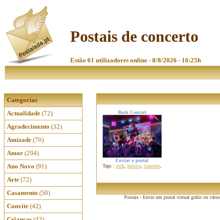
Postais de concerto
Estão 61 utilizadores online - 8/8/2026 - 16:25h
Categorias
Actualidade
(72)
Rock Concert
Agradecimento
(32)
Amizade
(70)
Amor
(294)
Enviar o postal
Ano Novo
(91)
Tags :
rock
,
música
,
concerto
,
Arte
(72)
Casamento
(50)
Postais - Envie um postal virtual grátis ou vári
Convite
(42)
Crianças
(42)