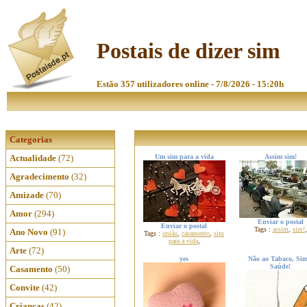
Postais de dizer sim
Estão 357 utilizadores online - 7/8/2026 - 15:20h
Categorias
Actualidade
(72)
Um sim para a vida
Assim sim!
Agradecimento
(32)
Amizade
(70)
Amor
(294)
Enviar o postal
Enviar o postal
Tags :
assim
,
sim!
,
Ano Novo
(91)
Tags :
união
,
casamento
,
sim
para a vida
,
Arte
(72)
yes
Não ao Tabaco, Sim
Saúde!
Casamento
(50)
Convite
(42)
Crianças
(42)