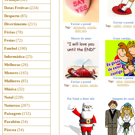
Datas Festivas
(224)
Desporto
(85)
Enviar o postal
Divertimento
(211)
Enviar o postal
Tags :
saúde!
,
cigarro
,
t
Tags :
declaração
,
coração
,
dizer sim
,
Férias
(78)
Morrer de amor
Estar contigo...
Festas
(72)
Futebol
(190)
Informática
(25)
Melhoras
(26)
Motores
(165)
Enviar o postal
Mulheres
(85)
Tags :
amor
,
sentimen
Enviar o postal
momento
,
Tags :
amor
,
morrer
,
paixão
,
Música
(32)
Natal
(228)
Pai Natal a dizer olá!
Imagem do casal
Natureza
(207)
Paisagens
(152)
Parabéns
(54)
Páscoa
(54)