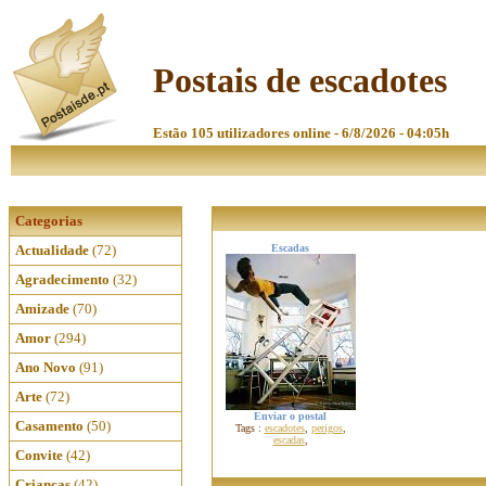
Postais de escadotes
Estão 105 utilizadores online - 6/8/2026 - 04:05h
Categorias
Actualidade
(72)
Escadas
Agradecimento
(32)
Amizade
(70)
Amor
(294)
Ano Novo
(91)
Arte
(72)
Enviar o postal
Casamento
(50)
Tags :
escadotes
,
perigos
,
escadas
,
Convite
(42)
Crianças
(42)