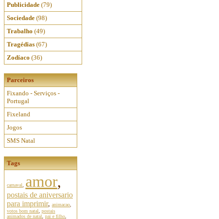
Publicidade
(79)
Sociedade
(98)
Trabalho
(49)
Tragédias
(67)
Zodíaco
(36)
Parceiros
Fixando - Serviços -
Portugal
Fixeland
Jogos
SMS Natal
Tags
amor
,
carnaval
,
postais de aniversario
para imprimir
,
animacao
,
votos bom natal
,
postais
animados de natal
,
pai e filho
,