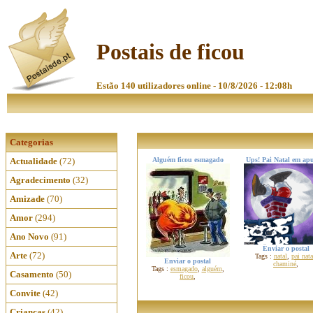
Postais de ficou
Estão 140 utilizadores online - 10/8/2026 - 12:08h
Categorias
Actualidade
(72)
Alguém ficou esmagado
Ups! Pai Natal em apu
Agradecimento
(32)
Amizade
(70)
Amor
(294)
Ano Novo
(91)
Enviar o postal
Arte
(72)
Tags :
natal
,
pai nata
Enviar o postal
chaminé
,
Tags :
esmagado
,
alguém
,
Casamento
(50)
ficou
,
Convite
(42)
Crianças
(42)