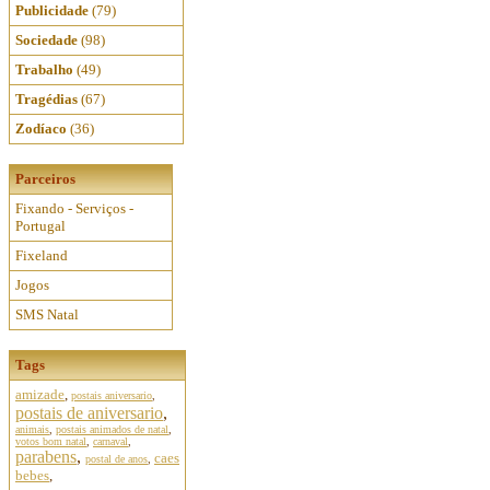
Publicidade
(79)
Sociedade
(98)
Trabalho
(49)
Tragédias
(67)
Zodíaco
(36)
Parceiros
Fixando - Serviços -
Portugal
Fixeland
Jogos
SMS Natal
Tags
amizade
,
postais aniversario
,
postais de aniversario
,
animais
,
postais animados de natal
,
votos bom natal
,
carnaval
,
parabens
,
caes
postal de anos
,
bebes
,