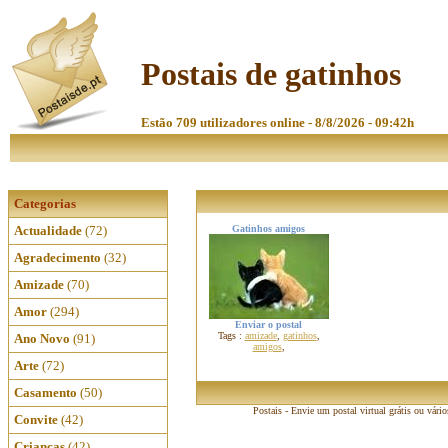
Postais de gatinhos
Estão 709 utilizadores online - 8/8/2026 - 09:42h
Categorias
Actualidade
(72)
Gatinhos amigos
Agradecimento
(32)
Amizade
(70)
Amor
(294)
Enviar o postal
Tags :
amizade
,
gatinhos
,
Ano Novo
(91)
amigos
,
Arte
(72)
Casamento
(50)
Postais - Envie um postal virtual grátis ou vári
Convite
(42)
Crianças
(42)