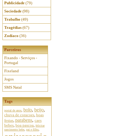
Publicidade
(79)
Sociedade
(98)
Trabalho
(49)
Tragédias
(67)
Zodíaco
(36)
Parceiros
Fixando - Serviços -
Portugal
Fixeland
Jogos
SMS Natal
Tags
bolo
,
beijo
,
postal de anos
,
chuva de coracoes
,
boas
parabens
,
festas
,
caes
bebes
,
boa pascoa
,
felicitar
nascimento bebe
,
pai e filho
,