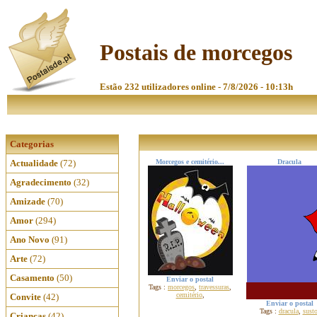
Postais de morcegos
Estão 232 utilizadores online - 7/8/2026 - 10:13h
Categorias
Actualidade
(72)
Morcegos e cemitério...
Dracula
Agradecimento
(32)
Amizade
(70)
Amor
(294)
Ano Novo
(91)
Arte
(72)
Casamento
(50)
Enviar o postal
Tags :
morcegos
,
travessuras
,
cemitério
,
Convite
(42)
Enviar o postal
Tags :
dracula
,
sust
Crianças
(42)