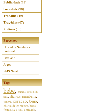
Publicidade
(79)
Sociedade
(98)
Trabalho
(49)
Tragédias
(67)
Zodíaco
(36)
Parceiros
Fixando - Serviços -
Portugal
Fixeland
Jogos
SMS Natal
Tags
bebe
,
animais
,
votos bom
parabens
,
aliancas
,
natal
,
coracao
,
beijo
,
carnaval
,
chuva de coracoes
,
boas
festas
,
amizade
,
pai e filho
,