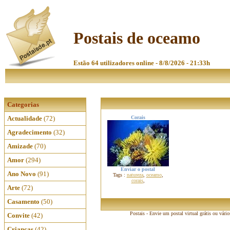
Postais de oceamo
Estão 64 utilizadores online - 8/8/2026 - 21:33h
Categorias
Actualidade
(72)
Corais
Agradecimento
(32)
Amizade
(70)
Amor
(294)
Enviar o postal
Ano Novo
(91)
Tags :
natureza
,
oceamo
,
corais
,
Arte
(72)
Casamento
(50)
Postais - Envie um postal virtual grátis ou vári
Convite
(42)
Crianças
(42)